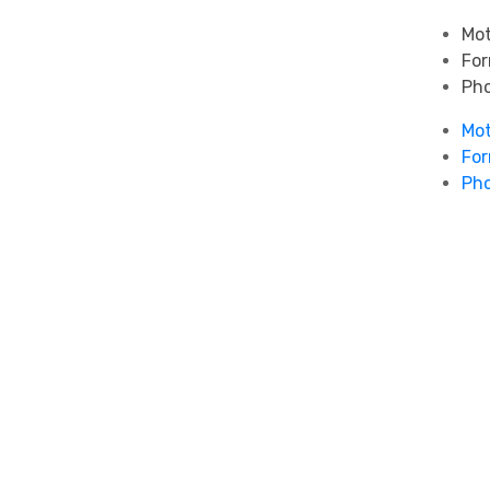
Mot
For
Pho
Mot
For
Pho