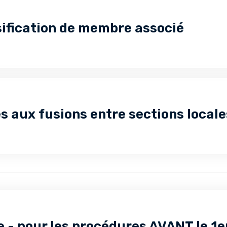
sification de membre associé
es aux fusions entre sections locale
e - pour les procédures AVANT le 1e