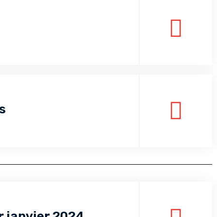
s
r janvier 2024