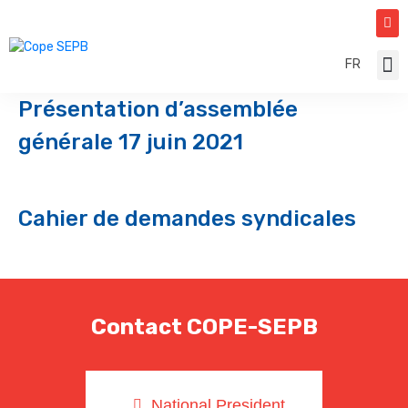
FR
Const
Canad
Présentation d’assemblée
générale 17 juin 2021
Cahier de demandes syndicales
Contact COPE-SEPB
National President