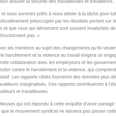
our assurer la sécurité des travailleuses et travailleurs.
e et nous sommes prêts à nous atteler à la tâche pour lut
ulièrement préoccupés par les résultats portant sur le
es et que ceux qui dénoncent sont souvent insatisfaits de
fonctionnent pas. »
vec les membres au sujet des changements qu’ils veulent 
le harcèlement et la violence au travail exigera un engag
troite collaboration avec les employeurs et les gouverne
lutter contre le harcèlement et la violence, qui compr
latif. Les rapports ciblés fourniront des données plus dé
ravailleurs marginalisés. Ces rapports contribueront à l’é
illeurs et travailleuses.
ailleuses qui ont répondu à cette enquête d’avoir partagé
 que le mouvement syndical ne laissera pas passer cette