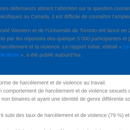
leurs défenseurs attirent l’attention sur la question cou
écifiques au Canada, il est difficile de connaître l’ample
sité Western et de l’Université de Toronto ont lancé en
urnis par les réponses des quelque 5 000 participantes et
harcèlement et la violence. Le rapport initial, intitulé «
Le
 de tâche
», a été publié aujourd’hui.
 forme de harcèlement et de violence au travail.
i un comportement de harcèlement et de violence sexuels
s, non binaires et ayant une identité de genre différente
t subi des taux de harcèlement et de violence (79 %) et