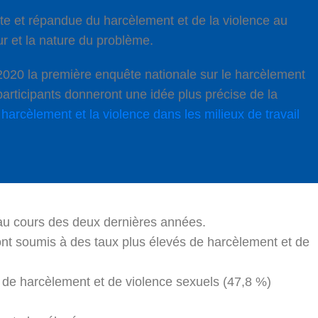
rante et répandue du harcèlement et de la violence au
ur et la nature du problème.
 2020 la première enquête nationale sur le harcèlement
 participants donneront une idée plus précise de la
 harcèlement et la violence dans les milieux de travail
 au cours des deux dernières années.
 sont soumis à des taux plus élevés de harcèlement et de
 de harcèlement et de violence sexuels (47,8 %)