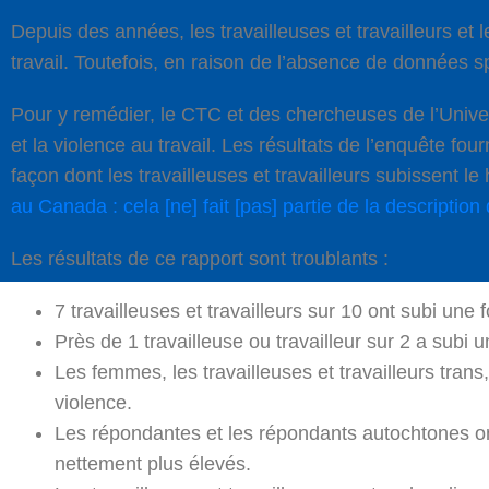
Depuis des années, les travailleuses et travailleurs et 
travail. Toutefois, en raison de l’absence de données sp
Pour y remédier, le CTC et des chercheuses de l’Univer
et la violence au travail. Les résultats de l’enquête fo
façon dont les travailleuses et travailleurs subissent le 
au Canada : cela [ne] fait [pas] partie de la description
Les résultats de ce rapport sont troublants :
7 travailleuses et travailleurs sur 10 ont subi une
Près de 1 travailleuse ou travailleur sur 2 a sub
Les femmes, les travailleuses et travailleurs tran
violence.
Les répondantes et les répondants autochtones on
nettement plus élevés.