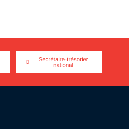
Secrétaire-trésorier
national