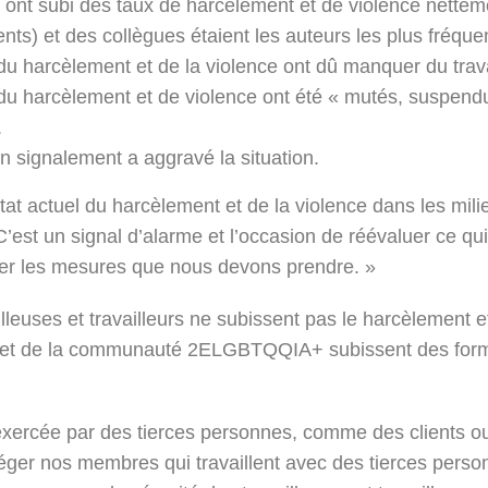
p ont subi des taux de harcèlement et de violence nettem
nts) et des collègues étaient les auteurs les plus fréqu
 du harcèlement et de la violence ont dû manquer du trava
bi du harcèlement et de violence ont été « mutés, suspe
.
 un signalement a aggravé la situation.
tat actuel du harcèlement et de la violence dans les mil
st un signal d’alarme et l’occasion de réévaluer ce qui 
iner les mesures que nous devons prendre. »
illeuses et travailleurs ne subissent pas le harcèlement 
cap et de la communauté 2ELGBTQQIA+ subissent des forme
xercée par des tierces personnes, comme des clients ou 
r nos membres qui travaillent avec des tierces personn