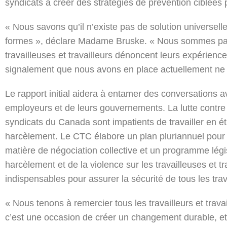
syndicats à créer des stratégies de prévention ciblées p
« Nous savons qu’il n’existe pas de solution universell
formes », déclare Madame Bruske. « Nous sommes partic
travailleuses et travailleurs dénoncent leurs expérienc
signalement que nous avons en place actuellement ne 
Le rapport initial aidera à entamer des conversations a
employeurs et de leurs gouvernements. La lutte contre 
syndicats du Canada sont impatients de travailler en é
harcèlement. Le CTC élabore un plan pluriannuel pour 
matière de négociation collective et un programme légis
harcèlement et de la violence sur les travailleuses et t
indispensables pour assurer la sécurité de tous les trava
« Nous tenons à remercier tous les travailleurs et trav
c’est une occasion de créer un changement durable, et