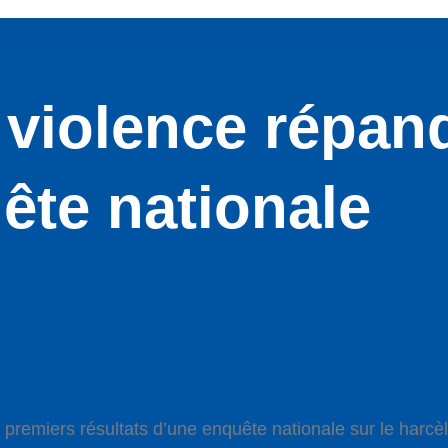
violence répand
ête nationale
remiers résultats d’une enquête nationale sur le harcèle